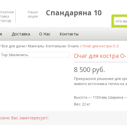
Спандаряна 10
сплатная
Наши
тавка
акции
городу
я
Доставка
О Нас
Контакты
/
Все для дачи
/
Мангалы. Коптильни. Очаги.
/
Очаг для костра О-3.
Очаг для костра О-
Увеличить
8 500 руб.
Прекрасное решение для ор
живого источника тепла на 
Высота — 1150 мм, Ширина —
Вес: 22 кг
ожно Вас заинтересует: