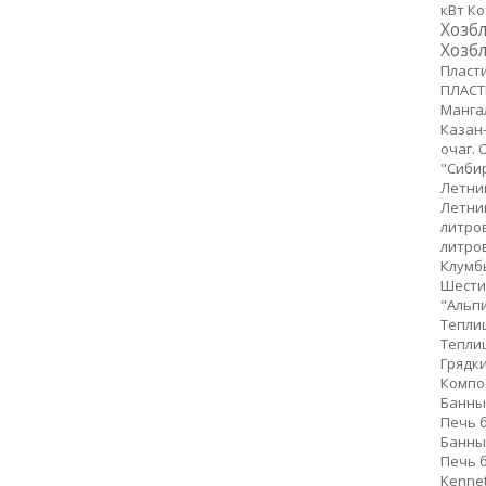
кВт
Ко
Хозб
Хозбл
Пласт
ПЛАСТ
Мангал
Казан
очаг.
О
"Сиби
Летни
Летни
литро
литро
Клумб
Шести
"Альпи
Тепли
Тепли
Грядк
Компо
Банные
Печь б
Банны
Печь б
Kennet