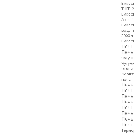
Емкост
ТЦГП-2
Емкос
Авто 
Емкост
воды Э
2000 л.
Емкост
Печь-
Печь-
Чугун
Чугунн
отопи
"Matis"
печь -
Печь-
Печь
Печь
Печь
Печь
Печь
Печь
Печь
Термо