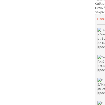
Сибир
Печь 
закрыт
Нов