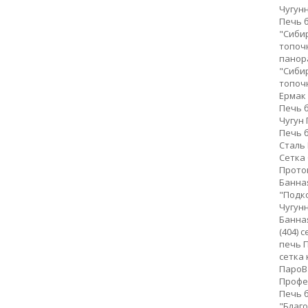
Чугун
Печь б
"Сибир
топоч
панор
"Сиби
топоч
Ермак
Печь 
Чугун
Печь 
Сталь
Сетка
Прото
Банна
"Подк
Чугун
Банная
(404) 
печь П
сетка 
ПароВа
Профе
Печь 
"Благо