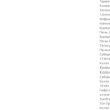
Термо
Конве
Теплоф
1,5)
Ко
Инфра
Напол
Буржу
Печь 
Буржу
Печи 
Тепло
Печи 
Сибир
СТЭН 
Котел 
Коло
Коло
Сибир
Котел
10 кВт
Гефест
отопи
Sunfir
Топ П
Котел