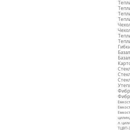
Тепл
Тепл
Тепли
Тепл
Чехол
Чехол
Тепли
Тепли
Гибки
База
База
Карт
Стек
Стек
Стек
Утепл
Фибр
Фибр
Емкос
Емкост
Емкост
цилин
л. цил
ТЦВП-3