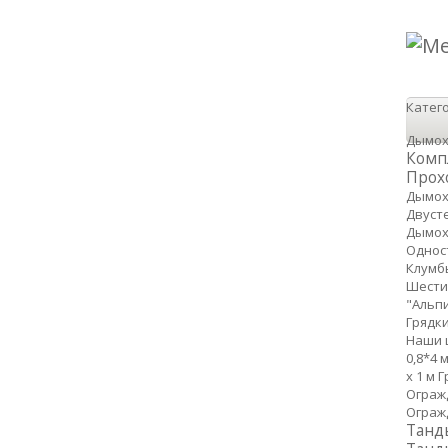
Катег
Дымо
Комп
Прохо
Дымох
Двуст
Дымох
Однос
Клумб
Шести
"Альпи
Грядк
Наши 
0,8*4 м
х 1 м
Г
Огражд
Огражд
Танд