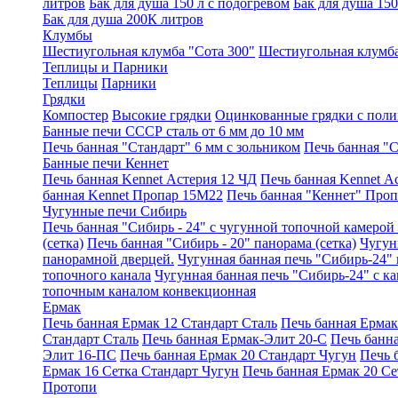
литров
Бак для душа 150 л с подогревом
Бак для душа 150
Бак для душа 200К литров
Клумбы
Шестиугольная клумба "Сота 300"
Шестиугольная клумба
Теплицы и Парники
Теплицы
Парники
Грядки
Компостер
Высокие грядки
Оцинкованные грядки с пол
Банные печи СССР сталь от 6 мм до 10 мм
Печь банная "Стандарт" 6 мм с зольником
Печь банная "С
Банные печи Кеннет
Печь банная Kennet Астерия 12 ЧД
Печь банная Kennet А
банная Kennet Пропар 15М22
Печь банная "Кеннет" Проп
Чугунные печи Сибирь
Печь банная "Сибирь - 24" с чугунной топочной камерой 
(сетка)
Печь банная "Сибирь - 20" панорама (сетка)
Чугун
панорамной дверцей.
Чугунная банная печь "Сибирь-24"
топочного канала
Чугунная банная печь "Сибирь-24" с к
топочным каналом конвекционная
Ермак
Печь банная Ермак 12 Стандарт Сталь
Печь банная Ерма
Стандарт Сталь
Печь банная Ермак-Элит 20-С
Печь банн
Элит 16-ПС
Печь банная Ермак 20 Стандарт Чугун
Печь 
Ермак 16 Сетка Стандарт Чугун
Печь банная Ермак 20 Се
Протопи