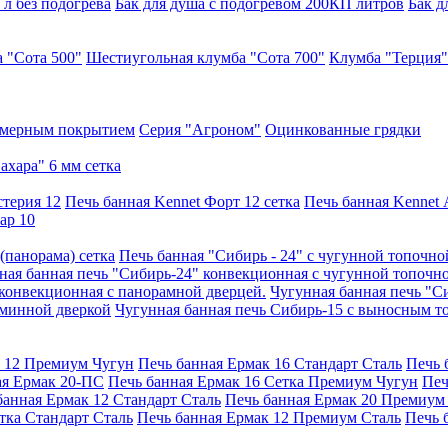
 л без подогрева
Бак для душа с подогревом 200КП литров
Бак д
 "Сота 500"
Шестиугольная клумба "Сота 700"
Клумба "Терция"
имерным покрытием
Серия "Агроном"
Оцинкованные грядки
ахара" 6 мм сетка
стерия 12
Печь банная Kennet Форт 12 сетка
Печь банная Kennet 
ар 10
(панорама) сетка
Печь банная "Сибирь - 24" с чугунной топочно
ная банная печь "Сибирь-24" конвекционная с чугунной топочн
 конвекционная с панорамной дверцей.
Чугунная банная печь "С
аминной дверкой
Чугунная банная печь Сибирь-15 с выносным 
к 12 Премиум Чугун
Печь банная Ермак 16 Стандарт Сталь
Печь 
ая Ермак 20-ПС
Печь банная Ермак 16 Сетка Премиум Чугун
Печ
банная Ермак 12 Стандарт Сталь
Печь банная Ермак 20 Премиум
тка Стандарт Сталь
Печь банная Ермак 12 Премиум Сталь
Печь 