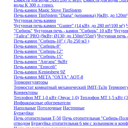
воды К 300 л. гориз.
Печь-камин Magic Stove TimSistem
Печь-камин TimSistem "Diana" (керамика) [6кВт, до 120m³
Чугунная печь-камин
Чугунная печь-камин "Gunter" (14 кВт, до 280 m³/100 м²)
"Сибирь"
Чугунная печь - камин "Сибирь" 10 кВт
Чугунна
"Тайга" PRO (9кВт; Ø130; до 150m³/55m²)
Чугунная печь 
Печь-камин "Сибирь-10" ( До 250 м3 )
Печь-камин "Сибирь-8"
Печь-камин "Сибирь-12"
Печь-камин "Сибирь-15"
Печь-камин "Ангара" 9кВт
Печь-камин "Енисей"
Печь-камин Kenigsberg 9Z
Печь-камин МЕТА "ОХТА" АОТ-8
Терморегуляторы
Термостат комнатный механический IMIT-Ta3n
Терморег
Конвекторы
Теплофон МТ 1,0 кВт (Эвуас 1,0)
Теплофон МТ 1,5 кВт (Э
Инфракрасные обогреватели
Напольные
Потолочные
Настенные
Буржуйки
Печь отопительная Т-50
Печь отопительная "Сибирь-Пол
отводом
Буржуйка отопительная 6 мм с зольником и кон