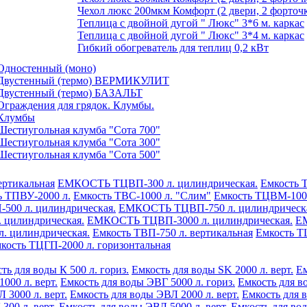
Чехол люкс 200мкм Комфорт (2 двери, 2 форточк
Теплица с двойной дугой " Люкс" 3*6 м. каркас
Теплица с двойной дугой " Люкс" 3*4 м. каркас
Гибкий обогреватель для теплиц 0,2 кВт
Одностенный (моно)
Двустенный (термо) ВЕРМИКУЛИТ
Двустенный (термо) БАЗАЛЬТ
Ограждения для грядок. Клумбы.
Клумбы
Шестиугольная клумба "Сота 700"
Шестиугольная клумба "Сота 300"
Шестиугольная клумба "Сота 500"
ертикальная
ЕМКОСТЬ ТЦВП-300 л. цилиндрическая.
Емкость 
ь ТПВУ-2000 л.
Емкость ТВС-1000 л. "Слим"
Емкость ТЦВМ-100 
00 л. цилиндрическая.
ЕМКОСТЬ ТЦВП-750 л. цилиндрическ
цилиндрическая.
ЕМКОСТЬ ТЦВП-3000 л. цилиндрическая.
ЕМ
 цилиндрическая.
Емкость ТВП-750 л. вертикальная
Емкость Т
кость ТЦГП-2000 л. горизонтальная
ть для воды К 500 л. гориз.
Емкость для воды SK 2000 л. верт.
Ем
1000 л. верт.
Емкость для воды ЭВГ 5000 л. гориз.
Емкость для в
 3000 л. верт.
Емкость для воды ЭВЛ 2000 л. верт.
Емкость для в
300 л. верт.
Емкость для воды ЭВЛ 5000 л. верт.
Емкость для вод