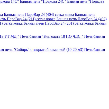
одкова 14С"
Банная печь "Подкова 24С"
Банная печь "Подкова
ка
Банная печь ПароВар 24 (404) сетка ковка
Банная печь
ечь ПароВар 24 (211) сетка ковка
Банная печь ПароВар 24 (402)
) сетка ковка
Банная печь ПароВар 24 (201) сетка ковка
Банная
 18 УТ МД "
Печь банная "Благодать 18 ПО ЧДС "
Печь банная
ая печь "Сибирь" с закрытой каменкой (10-20 м3)
Печь банная