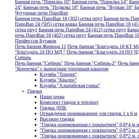
Банная печь "Парилка 10"
Банная печь "Парилка 14"
Банн
24"
Банная печь "Подкова 18"
Банная печь "Вулкан 18"
Б
Чугунные печи ПароВар
Банная печь ПароВар 18 (302) сетка прут
Банная печь Пар
ПароВар 24 (505) сетка ковка
Банная печь ПароВар 18 (414
сетка прут
Банная печь ПароВар 24 (412) сетка прут
Банна
печь ПароВар 18 (402) сетка прут
Банная печь ПароВар 18
Профессор Бутаков
Печь банная Живица 12
Печь банная "Благодать 18 КТ М
"Благодать 24 ПО МД "
Печь банная "Благодать 24 ПО Ч
Сибирь
Печь банная "Сибирь"
Печь банная "Сибирь-2"
Печь банн
"Копеечка" с выносным топочным каналом
Клумба "Терция"
Клумба "Квадро"
Клумба "Альпийская горка"
Грядки
Наши цены
Комплект грядок в теплицу
Грядки ДПК
Ограждение оцинкованное для грядок 1 x 6 м
Высокие грядки
"Грядка оцинкованная с покрытием" 0,8*4 м з
"Грядка оцинкованная с покрытием" 0,8*3 м. з
"Грядка оцинкованная с покрытием" 0,8*2 м. з