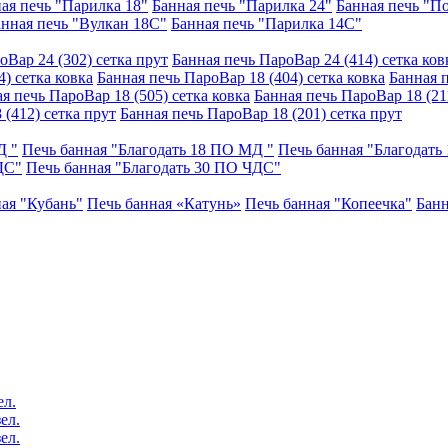
ая печь "Парилка 18"
Банная печь "Парилка 24"
Банная печь "П
анная печь "Вулкан 18С"
Банная печь "Парилка 14С"
оВар 24 (302) сетка прут
Банная печь ПароВар 24 (414) сетка ков
) сетка ковка
Банная печь ПароВар 18 (404) сетка ковка
Банная п
я печь ПароВар 18 (505) сетка ковка
Банная печь ПароВар 18 (211
 (412) сетка прут
Банная печь ПароВар 18 (201) сетка прут
Д "
Печь банная "Благодать 18 ПО МД "
Печь банная "Благодать
ДС"
Печь банная "Благодать 30 ПО ЧДС"
ая "Кубань"
Печь банная «Катунь»
Печь банная "Копеечка"
Банн
ел.
ел.
ел.