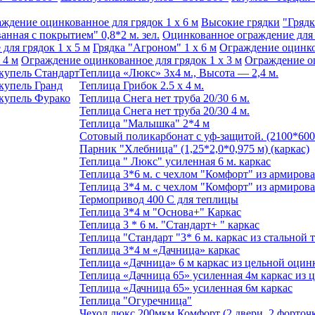
ждение оцинкованное для грядок 1 x 6 м
Высокие грядки
"Грядк
анная с покрытием" 0,8*2 м. зел.
Оцинкованное ограждение для г
для грядок 1 x 5 м
Грядка "Агроном" 1 x 6 м
Ограждение оцинков
 4 м
Ограждение оцинкованное для грядок 1 х 3 м
Ограждение оц
купель Стандарт
Теплица «Люкс» 3х4 м., Высота — 2,4 м.
купель Гранд
Теплица Грибок 2.5 х 4 м.
купель Фурако
Теплица Снега нет труба 20/30 6 м.
Теплица Снега нет труба 20/30 4 м.
Теплица "Малышка" 2*4 м
Сотовый поликарбонат с уф-защитой. (2100*60
Парник "Хлебница" (1,25*2,0*0,975 м) (каркас)
Теплица " Люкс" усиленная 6 м. каркас
Теплица 3*6 м. с чехлом "Комфорт" из армиров
Теплица 3*4 м. с чехлом "Комфорт" из армиров
Термопривод 400 C для теплицы
Теплица 3*4 м "Основа+" Каркас
Теплица 3 * 6 м. "Стандарт+ " каркас
Теплица "Стандарт "3* 6 м. каркас из стальной 
Теплица 3*4 м «Дачница» каркас
Теплица «Дачница» 6 м каркас из цельной оцин
Теплица «Дачница 65» усиленная 4м каркас из 
Теплица «Дачница 65» усиленная 6м каркас
Теплица "Огуречница"
Чехол люкс 200мкм Комфорт (2 двери, 2 форточк