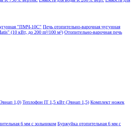
чугунная "ПМЧ-10С"
Печь отопительно-варочная чугунная
is" (10 кВт, до 200 m³/100 м²)
Отопительно-варочная печь
Эвнап 1,0)
Теплофон IT 1,5 кВт (Эвнап 1,5)
Комплект ножек
ительная 6 мм с зольником
Буржуйка отопительная 6 мм с