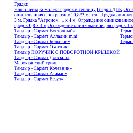
Грядки
Наши цены
Комплект грядок в теплицу
Грядки ДПК
Огра
оцинкованная с покрытием" 0,8*3 м. зел.
"Грядка оцинков
3 м.
Грядка "Агроном" 1 x 4 м.
Ограждение оцинкованное 
грядок 0,8 х 3 м
Ограждение оцинкованное для грядок 1 х
Тандыр «Сармат Восточный»
Термо
Тандыр «Сармат Алладин mini»
Термо
Тандыр «Сармат Большой»
Термо
Тандыр «Сармат Охотник»
Тандыр ПОРУЧИК С ПОВОРОТНОЙ КРЫШКОЙ
Тандыр «Сармат Донской»
Марокканский гриль
Тандыр «Сармат Кочевник»
Тандыр «Сармат Атаман»
Тандыр «Сармат Есаул»