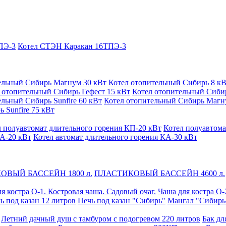
ПЭ-3
Котел СТЭН Каракан 16ТПЭ-3
ельный Сибирь Магнум 30 кВт
Котел отопительный Сибирь 8 к
 отопительный Сибирь Гефест 15 кВт
Котел отопительный Сибир
ельный Сибирь Sunfire 60 кВт
Котел отопительный Сибирь Магн
 Sunfire 75 кВт
л полуавтомат длительного горения КП-20 кВт
Котел полуавтома
КА-20 кВт
Котел автомат длительного горения КА-30 кВт
ОВЫЙ БАССЕЙН 1800 л.
ПЛАСТИКОВЫЙ БАССЕЙН 4600 л.
я костра О-1. Костровая чаша. Садовый очаг.
Чаша для костра О-
ь под казан 12 литров
Печь под казан "Сибирь"
Мангал "Сибирь
Летний дачный душ с тамбуром с подогревом 220 литров
Бак дл