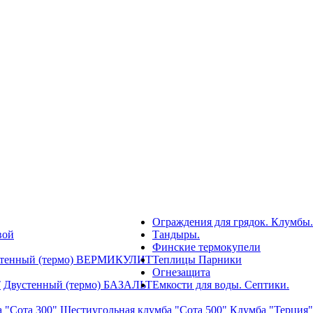
Ограждения для грядок. Клумбы.
вой
Тандыры.
Финские термокупели
стенный (термо) ВЕРМИКУЛИТ
Теплицы Парники
Огнезащита
Т
Двустенный (термо) БАЗАЛЬТ
Емкости для воды. Септики.
 "Сота 300"
Шестиугольная клумба "Сота 500"
Клумба "Терция"