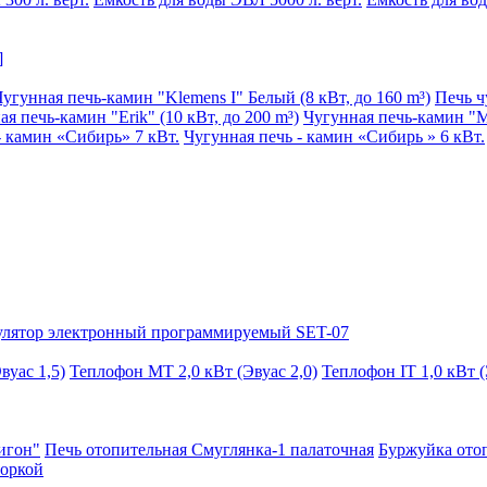
]
Чугунная печь-камин "Klemens I" Белый (8 кВт, до 160 m³)
Печь 
я печь-камин "Erik" (10 кВт, до 200 m³)
Чугунная печь-камин "Mat
- камин «Сибирь» 7 кВт.
Чугунная печь - камин «Сибирь » 6 кВт.
улятор электронный программируемый SET-07
вуас 1,5)
Теплофон МТ 2,0 кВт (Эвуас 2,0)
Теплофон IT 1,0 кВт (
игон"
Печь отопительная Смуглянка-1 палаточная
Буржуйка отоп
форкой