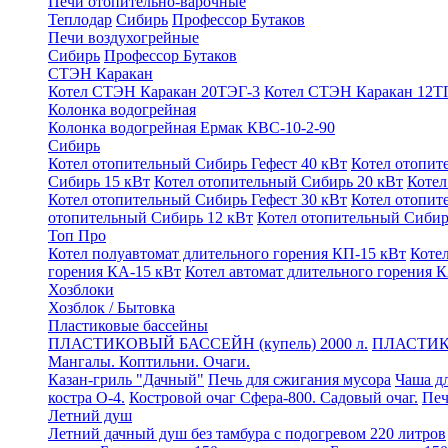
Печи отопительно-варочные
Теплодар
Сибирь
Профессор Бутаков
Печи воздухогрейные
Сибирь
Профессор Бутаков
СТЭН Каракан
Котел СТЭН Каракан 20ТЭГ-3
Котел СТЭН Каракан 12Т
Колонка водогрейная
Колонка водогрейная Ермак КВС-10-2-90
Сибирь
Котел отопительный Сибирь Гефест 40 кВт
Котел отопит
Сибирь 15 кВт
Котел отопительный Сибирь 20 кВт
Котел
Котел отопительный Сибирь Гефест 30 кВт
Котел отопит
отопительный Сибирь 12 кВт
Котел отопительный Сибирь
Топ Про
Котел полуавтомат длительного горения КП-15 кВт
Коте
горения КА-15 кВт
Котел автомат длительного горения 
Хозблоки
Хозблок / Бытовка
Пластиковые бассейны
ПЛАСТИКОВЫЙ БАССЕЙН (купель) 2000 л.
ПЛАСТИК
Мангалы. Коптильни. Очаги.
Казан-гриль "Дачный"
Печь для сжигания мусора
Чаша дл
костра О-4.
Костровой очаг Сфера-800. Садовый очаг.
Печ
Летний душ
Летний дачный душ без тамбура с подогревом 220 литров