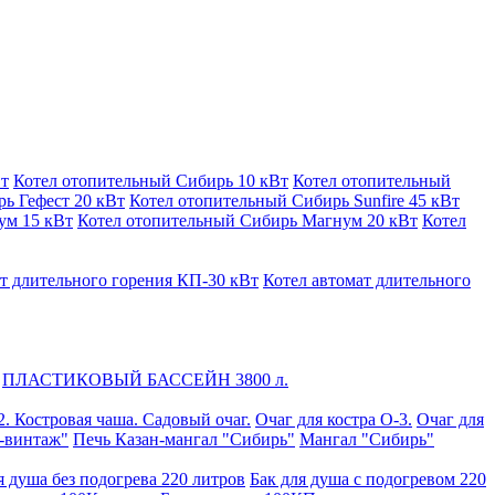
Вт
Котел отопительный Сибирь 10 кВт
Котел отопительный
ь Гефест 20 кВт
Котел отопительный Сибирь Sunfire 45 кВт
ум 15 кВт
Котел отопительный Сибирь Магнум 20 кВт
Котел
т длительного горения КП-30 кВт
Котел автомат длительного
ПЛАСТИКОВЫЙ БАССЕЙН 3800 л.
2. Костровая чаша. Садовый очаг.
Очаг для костра О-3.
Очаг для
-винтаж"
Печь Казан-мангал "Сибирь"
Мангал "Сибирь"
я душа без подогрева 220 литров
Бак для душа с подогревом 220