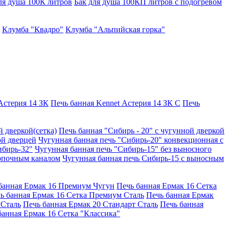
ля душа 100К литров
Бак для душа 100КП литров с подогревом
Клумба "Квадро"
Клумба "Альпийская горка"
Астерия 14 ЗК
Печь банная Kennet Астерия 14 ЗК С
Печь
й дверкой(сетка)
Печь банная "Сибирь - 20" с чугунной дверкой
ой дверцей
Чугунная банная печь "Сибирь-20" конвекционная с
ибирь-32"
Чугунная банная печь "Сибирь-15" без выносного
топочным каналом
Чугунная банная печь Сибирь-15 с выносным
банная Ермак 16 Премиум Чугун
Печь банная Ермак 16 Сетка
ь банная Ермак 16 Сетка Премиум Сталь
Печь банная Ермак
 Сталь
Печь банная Ермак 20 Стандарт Сталь
Печь банная
банная Ермак 16 Сетка "Классика"