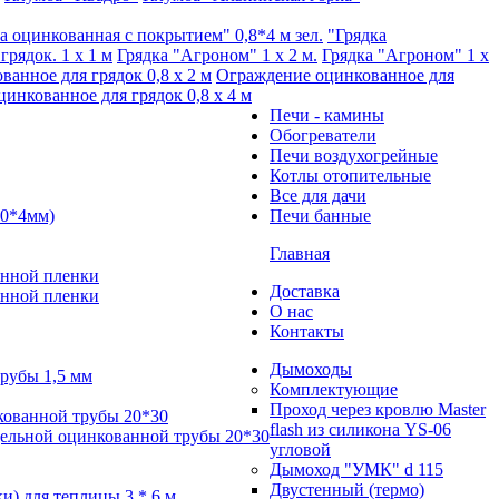
а оцинкованная с покрытием" 0,8*4 м зел.
"Грядка
рядок. 1 х 1 м
Грядка "Агроном" 1 x 2 м.
Грядка "Агроном" 1 x
анное для грядок 0,8 х 2 м
Ограждение оцинкованное для
инкованное для грядок 0,8 х 4 м
Печи - камины
Обогреватели
Печи воздухогрейные
Котлы отопительные
Все для дачи
00*4мм)
Печи банные
Главная
анной пленки
Доставка
анной пленки
О нас
Контакты
Дымоходы
трубы 1,5 мм
Комплектующие
Проход через кровлю Master
кованной трубы 20*30
flash из силикона YS-06
цельной оцинкованной трубы 20*30
угловой
Дымоход "УМК" d 115
Двустенный (термо)
и) для теплицы 3 * 6 м.