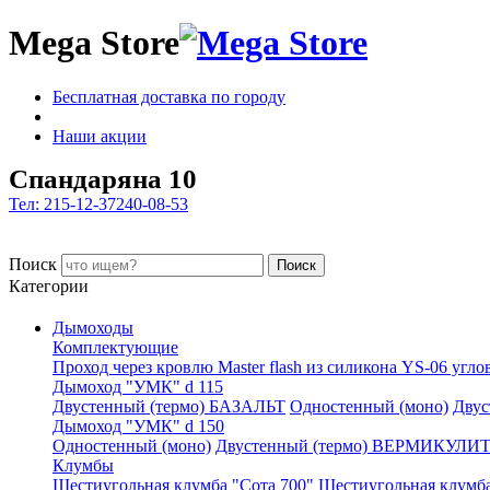
Mega Store
Бесплатная доставка по городу
Наши акции
Спандаряна 10
Тел: 215-12-37
240-08-53
Поиск
Поиск
Категории
Дымоходы
Комплектующие
Проход через кровлю Master flash из силикона YS-06 угло
Дымоход "УМК" d 115
Двустенный (термо) БАЗАЛЬТ
Одностенный (моно)
Дву
Дымоход "УМК" d 150
Одностенный (моно)
Двустенный (термо) ВЕРМИКУЛИ
Клумбы
Шестиугольная клумба "Сота 700"
Шестиугольная клумба