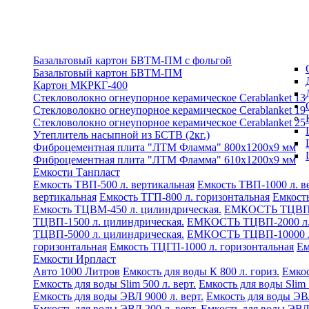
Базальтовый картон БВТМ-ПМ с фольгой
Базальтовый картон БВТМ-ПМ
Картон МКРКГ-400
Стекловолокно огнеупорное керамическое Cerablanket 13
Стекловолокно огнеупорное керамическое Cerablanket 19
Стекловолокно огнеупорное керамическое Cerablanket 25
Утеплитель насыпной из БСТВ (2кг.)
Фиброцементная плита "ЛТМ Фламма" 800х1200х9 мм
Фиброцементная плита "ЛТМ Фламма" 610х1200х9 мм
Емкости Танпласт
Емкость ТВП-500 л. вертикальная
Емкость ТВП-1000 л. в
вертикальная
Емкость ТГП-800 л. горизонтальная
Емкост
Емкость ТЦВМ-450 л. цилиндрическая.
ЕМКОСТЬ ТЦВП-5
ТЦВП-1500 л. цилиндрическая.
ЕМКОСТЬ ТЦВП-2000 л. 
ТЦВП-5000 л. цилиндрическая.
ЕМКОСТЬ ТЦВП-10000 л.
горизонтальная
Емкость ТЦГП-1000 л. горизонтальная
Ем
Емкости Ирпласт
Авто 1000 Литров
Емкость для воды К 800 л. гориз.
Емкос
Емкость для воды Slim 500 л. верт.
Емкость для воды Slim 
Емкость для воды ЭВЛ 9000 л. верт.
Емкость для воды ЭВЛ
Емкость для воды ЭВЛ 200 л. верт.
Емкость для воды ЭВЛ 