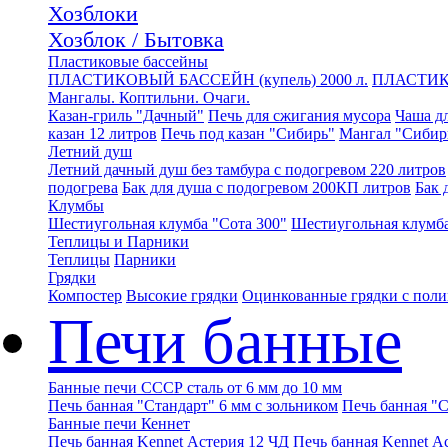
Хозблоки
Хозблок / Бытовка
Пластиковые бассейны
ПЛАСТИКОВЫЙ БАССЕЙН (купель) 2000 л.
ПЛАСТИК
Мангалы. Коптильни. Очаги.
Казан-гриль "Дачный"
Печь для сжигания мусора
Чаша дл
казан 12 литров
Печь под казан "Сибирь"
Мангал "Сибир
Летний душ
Летний дачный душ без тамбура с подогревом 220 литров
подогрева
Бак для душа с подогревом 200КП литров
Бак 
Клумбы
Шестиугольная клумба "Сота 300"
Шестиугольная клумба
Теплицы и Парники
Теплицы
Парники
Грядки
Компостер
Высокие грядки
Оцинкованные грядки с пол
Печи банные
Банные печи СССР сталь от 6 мм до 10 мм
Печь банная "Стандарт" 6 мм с зольником
Печь банная "С
Банные печи Кеннет
Печь банная Kennet Астерия 12 ЧД
Печь банная Kennet А