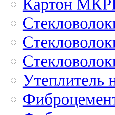
Картон МКР
Стекловолокн
Стекловолокн
Стекловолокн
Утеплитель н
Фиброцемент