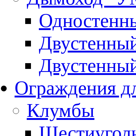
Одностенны
Двустенны
Двустенны
Ограждения дл
Клумбы
Шестиуголь