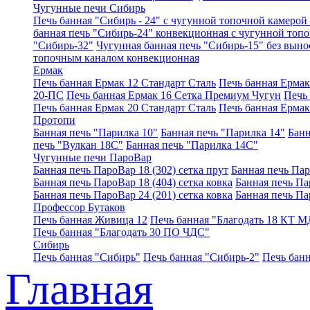
Чугунные печи Сибирь
Печь банная "Сибирь - 24" с чугунной топочной камерой 
банная печь "Сибирь-24" конвекционная с чугунной топ
"Сибирь-32"
Чугунная банная печь "Сибирь-15" без выно
топочным каналом конвекционная
Ермак
Печь банная Ермак 12 Стандарт Сталь
Печь банная Ерма
20-ПС
Печь банная Ермак 16 Сетка Премиум Чугун
Печь
Печь банная Ермак 20 Стандарт Сталь
Печь банная Ермак
Протопи
Банная печь "Парилка 10"
Банная печь "Парилка 14"
Банн
печь "Вулкан 18С"
Банная печь "Парилка 14С"
Чугунные печи ПароВар
Банная печь ПароВар 18 (302) сетка прут
Банная печь Пар
Банная печь ПароВар 18 (404) сетка ковка
Банная печь Пар
Банная печь ПароВар 24 (201) сетка ковка
Банная печь Па
Профессор Бутаков
Печь банная Живица 12
Печь банная "Благодать 18 КТ М
Печь банная "Благодать 30 ПО ЧДС"
Сибирь
Печь банная "Сибирь"
Печь банная "Сибирь-2"
Печь банн
Главная