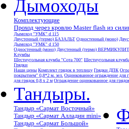
Дымоходы
Комплектующие
Проход через кровлю Master flash из сил
Дымоход "УМК" d 115
Двустенный (термо) БАЗАЛЬТ
Одностенный (моно)
Дву
Дымоход "УМК" d 150
Одностенный (моно)
Двустенный (термо) ВЕРМИКУЛИ
Клумбы
Шестиугольная клумба "Сота 700"
Шестиугольная клумба
Грядки
Наши цены
Комплект грядок в теплицу
Грядки ДПК
Огра
покрытием" 0,8*2 м. зел.
Оцинкованное ограждение для гр
для грядок 0,8 х 2 м
Ограждение оцинкованное для грядок 
Тандыры.
Тандыр «Сармат Восточный»
Ф
Тандыр «Сармат Алладин mini»
Тандыр «Сармат Большой»