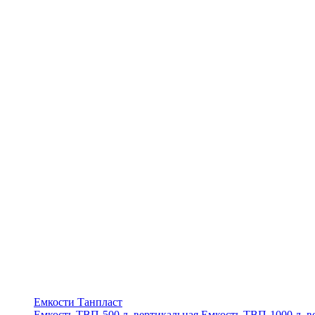
Емкости Танпласт
Емкость ТВП-500 л. вертикальная
Емкость ТВП-1000 л. в