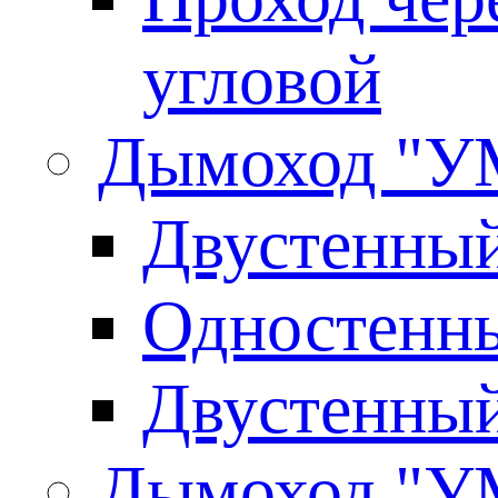
угловой
Дымоход "У
Двустенны
Одностенны
Двустенны
Дымоход "У