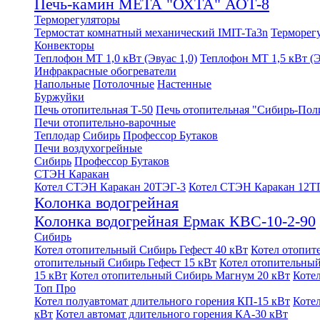
Печь-камин МЕТА "ОХТА" АОТ-8
Терморегуляторы
Термостат комнатный механический IMIT-Ta3n
Терморег
Конвекторы
Теплофон МТ 1,0 кВт (Эвуас 1,0)
Теплофон МТ 1,5 кВт (Э
Инфракрасные обогреватели
Напольные
Потолочные
Настенные
Буржуйки
Печь отопительная Т-50
Печь отопительная "Сибирь-Пол
Печи отопительно-варочные
Теплодар
Сибирь
Профессор Бутаков
Печи воздухогрейные
Сибирь
Профессор Бутаков
СТЭН Каракан
Котел СТЭН Каракан 20ТЭГ-3
Котел СТЭН Каракан 12Т
Колонка водогрейная
Колонка водогрейная Ермак КВС-10-2-90
Сибирь
Котел отопительный Сибирь Гефест 40 кВт
Котел отопит
отопительный Сибирь Гефест 15 кВт
Котел отопительный
15 кВт
Котел отопительный Сибирь Магнум 20 кВт
Коте
Топ Про
Котел полуавтомат длительного горения КП-15 кВт
Коте
кВт
Котел автомат длительного горения КА-30 кВт