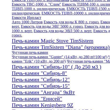
Емкость ТВС-1000 л. "Слим"
Емкость ТЦВМ-100 л. цилин
ТЦВП-1000 л. цилиндрическая.
ЕМКОСТЬ ТЦВП-1500 л. 
цилиндрическая.
ЕМКОСТЬ ТЦВП-10000 л. цилиндричес
Емкости Ирпласт
Авто 1000 Литров
Емкость для воды К 800 л. гориз.
Емкос
верт.
Емкость для воды ЭВГ 5000 л. гориз.
Емкость для во
1000 л. верт.
Емкость для воды ЭВЛ 500 л. верт.
Емкость д
гориз.
Печь-камин Magic Stove TimSistem
Печь-камин TimSistem "Diana" (керамика) 
Чугунная печь-камин
Чугунная печь-камин "Gunter" (14 кВт, до 280 m³/100 м²)
камин "Erik" (10 кВт, до 200 m³)
Чугунная печь-камин "Mati
Печь-камин "Сибирь-10" ( До 250 м3 )
Печь-камин "Сибирь-8"
Печь-камин "Сибирь-12"
Печь-камин "Сибирь-15"
Печь-камин "Ангара" 9кВт
Печь-камин "Енисей"
Печь-камин Kenigsberg 9Z