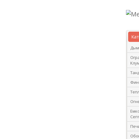
Ка
Дым
Огр
Клу
Тан
Фин
Теп
Огн
Емко
Сеп
Печ
Обо